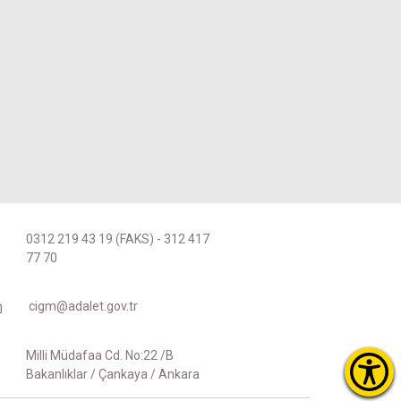
0312 219 43 19 (FAKS) - 312 417
77 70
cigm@adalet.gov.tr
Milli Müdafaa Cd. No:22 /B
Bakanlıklar / Çankaya / Ankara