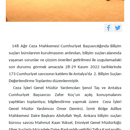
148 Ağır Ceza Mahkemesi Cumhuriyet Başsavcılığında Bilişim
suçları bürolarının kurulmasının ardından, bilişim suçları alanında
yaşanan sorunlar ve çözüm önerileri getirilmesi ile uygulamadaki
son durumu görmek amacıyla 28-29 Kasım 2022 tarihlerinde
173 Cumhuriyet savcısının katılımı ile Antalya'da 2. Bilişim Suçları
Değerlendirme Toplantısı düzenlenmiştir.
Ceza İşleri Genel Müdür Yardımcıları Şenol Taş ve Antalya
Cumhuriyet Başsavcısı Zafer Koç’un açılış konuşmalarını
yaptıkları toplantıya; bilgilendirme yapmak üzere Ceza İşleri
Genel Müdür Yardımcısı Ömer Demirci, İzmir Bölge Adliye
Mahkemesi Daire Başkanı Abdullah Yeşil, Ankara bilişim suçları
bürosu savcısı Mahmut Kaan Yüksel, Emniyet Genel Müdürlüğü
Siber Suçlarla Mücadele Daire Başkanlığı yetkilisi Talha Kantaroğlu